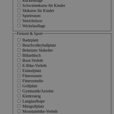
Rückentrage
Schwimmkurse für Kinder
Skikurse für Kinder
Spieleraum
Streichelzoo
Wickelauflage
Freizeit & Sport
Badeplatz
Beachvolleyballplatz
Beheizter Skikeller
Billardtisch
Boot-Verleih
E-Bike-Verleih
Eislaufplatz
Fitnessraum
Fitnessstudio
Golfplatz
Gymnastik/Aerobic
Klettersteig
Langlaufloipe
Minigolfplatz
Mountainbike-Verleih