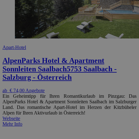
Apart-Hotel
AlpenParks Hotel & Apartment
Sonnleiten Saalbach
5753 Saalbach -
Salzburg - Österreich
ab
€ 74,00
Angebote
Ein Geheimtipp für Ihren Romantikurlaub im Pinzgau: Das
AlpenParks Hotel & Apartment Sonnleiten Saalbach im Salzburger
Land. Das romantische Apart-Hotel im Herzen der Kitzbüheler
Alpen für Ihren Aktivurlaub in Österreich!
Webseite
Mehr Info