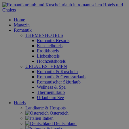
Home
Magazin
Romantik
THEMENHOTELS
Romantik Resorts
Kuschelhotels
Erotikhotels
Liebeshotels
Hochzeitshotels
URLAUBSTHEMEN
Romantik & Kuscheln
Romantik & Genussurlaub
Romantischer Skiurlaub
Wellness & Spa
Thermenurlaub
Urlaub am See
Hotels
Landkarte & Hotspots
Österreich
Italien
Deutschland
Schweiz