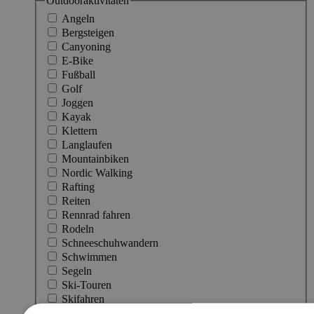
Outdooraktivitäten
Angeln
Bergsteigen
Canyoning
E-Bike
Fußball
Golf
Joggen
Kayak
Klettern
Langlaufen
Mountainbiken
Nordic Walking
Rafting
Reiten
Rennrad fahren
Rodeln
Schneeschuhwandern
Schwimmen
Segeln
Ski-Touren
Skifahren
Snowboarden