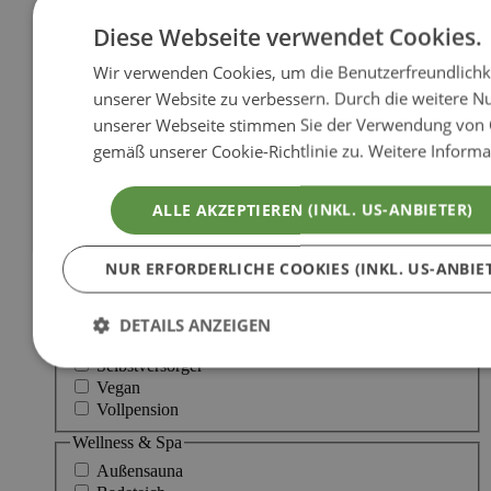
Tauchen
Diese Webseite verwendet Cookies.
Tennis
Wandern
Wir verwenden Cookies, um die Benutzerfreundlichk
Windsurfen
unserer Website zu verbessern. Durch die weitere N
Verpflegung
unserer Webseite stimmen Sie der Verwendung von 
A la carte
gemäß unserer Cookie-Richtlinie zu.
Weitere Informa
All inclusive
Allergikerkost
ALLE AKZEPTIEREN (INKL. US-ANBIETER)
Babykost
Frühstück
Halbpension
NUR ERFORDERLICHE COOKIES (INKL. US-ANBIE
Haubenküche
Jausenpaket
Nachmittagssnack
DETAILS ANZEIGEN
Private Cooking
Selbstversorger
Vegan
Vollpension
Wellness & Spa
Außensauna