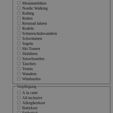
Mountainbiken
Nordic Walking
Rafting
Reiten
Rennrad fahren
Rodeln
Schneeschuhwandern
Schwimmen
Segeln
Ski-Touren
Skifahren
Snowboarden
Tauchen
Tennis
Wandern
Windsurfen
Verpflegung
A la carte
All inclusive
Allergikerkost
Babykost
Frühstück