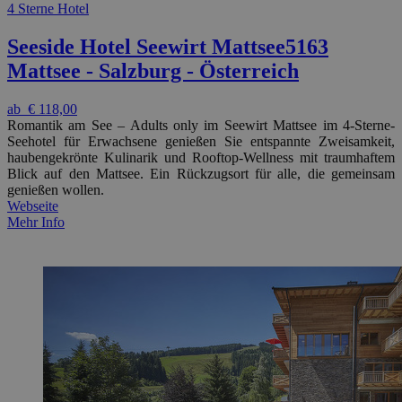
4 Sterne Hotel
Seeside Hotel Seewirt Mattsee
5163
Mattsee - Salzburg - Österreich
ab
€ 118,00
Romantik am See – Adults only im Seewirt Mattsee im 4-Sterne-
Seehotel für Erwachsene genießen Sie entspannte Zweisamkeit,
haubengekrönte Kulinarik und Rooftop-Wellness mit traumhaftem
Blick auf den Mattsee. Ein Rückzugsort für alle, die gemeinsam
genießen wollen.
Webseite
Mehr Info