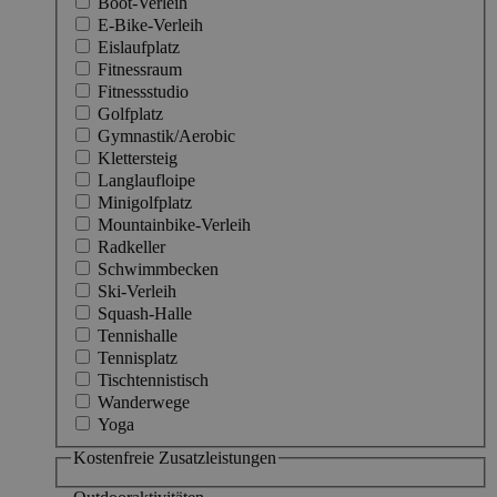
Boot-Verleih
E-Bike-Verleih
Eislaufplatz
Fitnessraum
Fitnessstudio
Golfplatz
Gymnastik/Aerobic
Klettersteig
Langlaufloipe
Minigolfplatz
Mountainbike-Verleih
Radkeller
Schwimmbecken
Ski-Verleih
Squash-Halle
Tennishalle
Tennisplatz
Tischtennistisch
Wanderwege
Yoga
Kostenfreie Zusatzleistungen