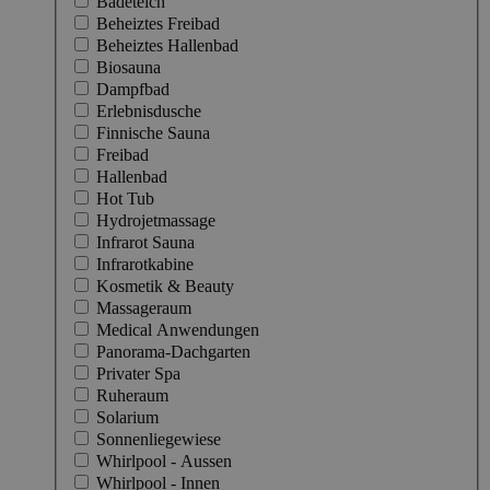
Badeteich
Beheiztes Freibad
Beheiztes Hallenbad
Biosauna
Dampfbad
Erlebnisdusche
Finnische Sauna
Freibad
Hallenbad
Hot Tub
Hydrojetmassage
Infrarot Sauna
Infrarotkabine
Kosmetik & Beauty
Massageraum
Medical Anwendungen
Panorama-Dachgarten
Privater Spa
Ruheraum
Solarium
Sonnenliegewiese
Whirlpool - Aussen
Whirlpool - Innen