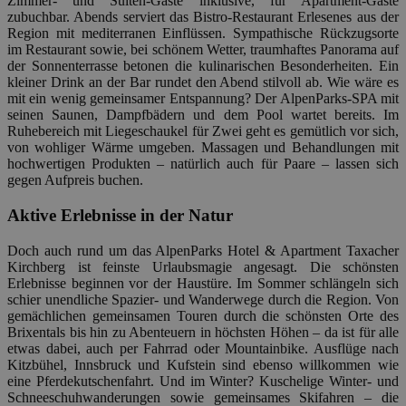
Zimmer- und Suiten-Gäste inklusive, für Apartment-Gäste
zubuchbar. Abends serviert das Bistro-Restaurant Erlesenes aus der
Region mit mediterranen Einflüssen. Sympathische Rückzugsorte
im Restaurant sowie, bei schönem Wetter, traumhaftes Panorama auf
der Sonnenterrasse betonen die kulinarischen Besonderheiten. Ein
kleiner Drink an der Bar rundet den Abend stilvoll ab. Wie wäre es
mit ein wenig gemeinsamer Entspannung? Der AlpenParks-SPA mit
seinen Saunen, Dampfbädern und dem Pool wartet bereits. Im
Ruhebereich mit Liegeschaukel für Zwei geht es gemütlich vor sich,
von wohliger Wärme umgeben. Massagen und Behandlungen mit
hochwertigen Produkten – natürlich auch für Paare – lassen sich
gegen Aufpreis buchen.
Aktive Erlebnisse in der Natur
Doch auch rund um das AlpenParks Hotel & Apartment Taxacher
Kirchberg ist feinste Urlaubsmagie angesagt. Die schönsten
Erlebnisse beginnen vor der Haustüre. Im Sommer schlängeln sich
schier unendliche Spazier- und Wanderwege durch die Region. Von
gemächlichen gemeinsamen Touren durch die schönsten Orte des
Brixentals bis hin zu Abenteuern in höchsten Höhen – da ist für alle
etwas dabei, auch per Fahrrad oder Mountainbike. Ausflüge nach
Kitzbühel, Innsbruck und Kufstein sind ebenso willkommen wie
eine Pferdekutschenfahrt. Und im Winter? Kuschelige Winter- und
Schneeschuhwanderungen sowie gemeinsames Skifahren – die