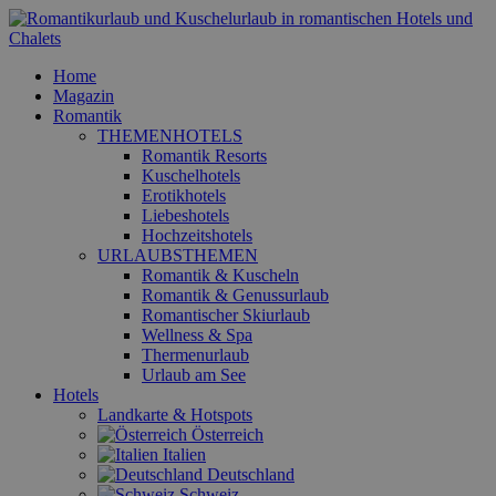
Home
Magazin
Romantik
THEMENHOTELS
Romantik Resorts
Kuschelhotels
Erotikhotels
Liebeshotels
Hochzeitshotels
URLAUBSTHEMEN
Romantik & Kuscheln
Romantik & Genussurlaub
Romantischer Skiurlaub
Wellness & Spa
Thermenurlaub
Urlaub am See
Hotels
Landkarte & Hotspots
Österreich
Italien
Deutschland
Schweiz