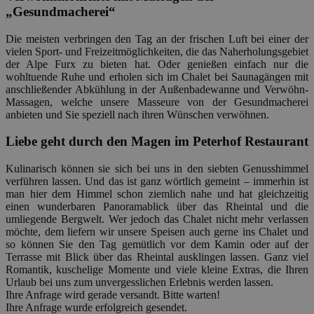
„Gesundmacherei“
Die meisten verbringen den Tag an der frischen Luft bei einer der
vielen Sport- und Freizeitmöglichkeiten, die das Naherholungsgebiet
der Alpe Furx zu bieten hat. Oder genießen einfach nur die
wohltuende Ruhe und erholen sich im Chalet bei Saunagängen mit
anschließender Abkühlung in der Außenbadewanne und Verwöhn-
Massagen, welche unsere Masseure von der Gesundmacherei
anbieten und Sie speziell nach ihren Wünschen verwöhnen.
Liebe geht durch den Magen im Peterhof Restaurant
Kulinarisch können sie sich bei uns in den siebten Genusshimmel
verführen lassen. Und das ist ganz wörtlich gemeint – immerhin ist
man hier dem Himmel schon ziemlich nahe und hat gleichzeitig
einen wunderbaren Panoramablick über das Rheintal und die
umliegende Bergwelt. Wer jedoch das Chalet nicht mehr verlassen
möchte, dem liefern wir unsere Speisen auch gerne ins Chalet und
so können Sie den Tag gemütlich vor dem Kamin oder auf der
Terrasse mit Blick über das Rheintal ausklingen lassen. Ganz viel
Romantik, kuschelige Momente und viele kleine Extras, die Ihren
Urlaub bei uns zum unvergesslichen Erlebnis werden lassen.
Ihre Anfrage wird gerade versandt. Bitte warten!
Ihre Anfrage wurde erfolgreich gesendet.