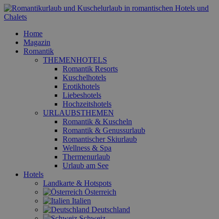
Home
Magazin
Romantik
THEMENHOTELS
Romantik Resorts
Kuschelhotels
Erotikhotels
Liebeshotels
Hochzeitshotels
URLAUBSTHEMEN
Romantik & Kuscheln
Romantik & Genussurlaub
Romantischer Skiurlaub
Wellness & Spa
Thermenurlaub
Urlaub am See
Hotels
Landkarte & Hotspots
Österreich
Italien
Deutschland
Schweiz